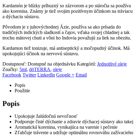
Kardamón je blízky príbuzný so zázvorom a po stáročia sa používa
ako korenina. Známy je tiež svojim pozitívnym účinkom na tráviacu
a dýchaciu sústavu.
Pôvodom je z juhovýchodnej Ázie, používa sa ako prísada do
tradičných indických sladkostí a čajov, vďaka svojej chladnej a tak
trochu mätovej chuti a vôni ho Indovia považujú za liek na obezitu.
Kardamon tiež tonizuje, má antiseptický a močopudný účinok. Má
upokojujúci účinok na nervovú sústavu.
Dostupnosť:
Dostupné na objednávku
Kategórií:
Jednotlivé oleje
Značky:
5ml
,
dōTERRA
,
oleje
Facebook
Twitter
LinkedIn
Google +
Email
Popis
Použitie
Popis
Upokojuje žalúdočnú nevoľnosť
Podporuje čisté dýchanie a zdravie dýchacej sústavy ako takej
Aromatická korenina, vynikajúca na varenie i pečenie
Zľahčuje trávenie a udržuje optimálnu rovnováhu zažívacieho