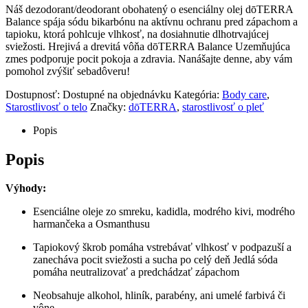
Náš dezodorant/deodorant obohatený o esenciálny olej dōTERRA
Balance spája sódu bikarbónu na aktívnu ochranu pred zápachom a
tapioku, ktorá pohlcuje vlhkosť, na dosiahnutie dlhotrvajúcej
sviežosti. Hrejivá a drevitá vôňa dōTERRA Balance Uzemňujúca
zmes podporuje pocit pokoja a zdravia. Nanášajte denne, aby vám
pomohol zvýšiť sebadôveru!
Dostupnosť:
Dostupné na objednávku
Kategória:
Body care
,
Starostlivosť o telo
Značky:
dōTERRA
,
starostlivosť o pleť
Popis
Popis
Výhody:
Esenciálne oleje zo smreku, kadidla, modrého kivi, modrého
harmančeka a Osmanthusu
Tapiokový škrob pomáha vstrebávať vlhkosť v podpazuší a
zanecháva pocit sviežosti a sucha po celý deň Jedlá sóda
pomáha neutralizovať a predchádzať zápachom
Neobsahuje alkohol, hliník, parabény, ani umelé farbivá či
vône