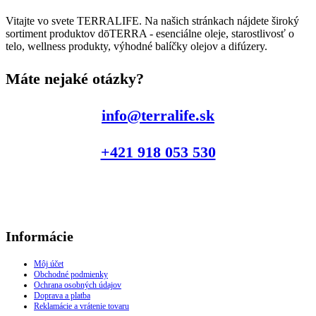
Vitajte vo svete TERRALIFE. Na našich stránkach nájdete široký
sortiment produktov dōTERRA - esenciálne oleje, starostlivosť o
telo, wellness produkty, výhodné balíčky olejov a difúzery.
Máte nejaké otázky?
info@terralife.sk
+421 918 053 530
Informácie
Môj účet
Obchodné podmienky
Ochrana osobných údajov
Doprava a platba
Reklamácie a vrátenie tovaru