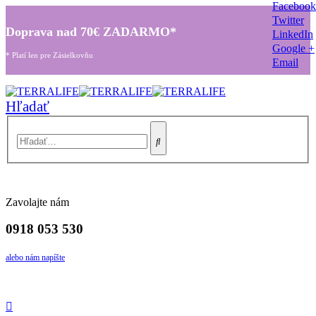
Facebook
Twitter
Doprava nad 70€ ZADARMO*
LinkedIn
Google +
* Platí len pre Zásielkovňu
Email
Hľadať
Zavolajte nám
0918 053 530
alebo nám napíšte