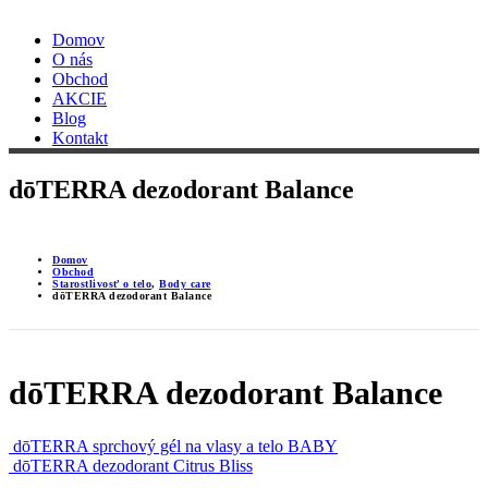
Domov
O nás
Obchod
AKCIE
Blog
Kontakt
dōTERRA dezodorant Balance
Domov
Obchod
Starostlivosť o telo
,
Body care
dōTERRA dezodorant Balance
dōTERRA dezodorant Balance
dōTERRA sprchový gél na vlasy a telo BABY
dōTERRA dezodorant Citrus Bliss