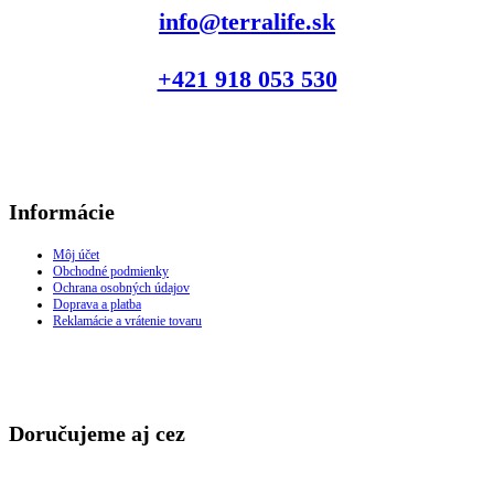
info@terralife.sk
+421 918 053 530
Informácie
Môj účet
Obchodné podmienky
Ochrana osobných údajov
Doprava a platba
Reklamácie a vrátenie tovaru
Doručujeme aj cez