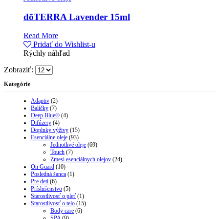
dōTERRA Lavender 15ml
Read More
Pridať do Wishlist-u
Rýchly náhľad
Zobraziť:
Kategórie
Adaptiv
(2)
Balíčky
(7)
Deep Blue®
(4)
Difúzery
(4)
Doplnky výživy
(15)
Esenciálne oleje
(93)
Jednotlivé oleje
(69)
Touch
(7)
Zmesi esenciálnych olejov
(24)
On Guard
(10)
Posledná šanca
(1)
Pre deti
(6)
Príslušenstvo
(5)
Starostlivosť o pleť
(1)
Starostlivosť o telo
(15)
Body care
(6)
SPA
(9)