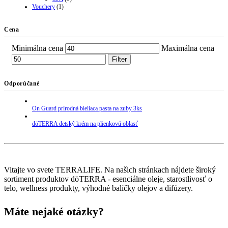
Vouchery
(1)
Cena
Minimálna cena
Maximálna cena
Filter
Odporúčané
On Guard prírodná bieliaca pasta na zuby 3ks
dōTERRA detský krém na plienkovú oblasť
Vitajte vo svete TERRALIFE. Na našich stránkach nájdete široký
sortiment produktov dōTERRA - esenciálne oleje, starostlivosť o
telo, wellness produkty, výhodné balíčky olejov a difúzery.
Máte nejaké otázky?