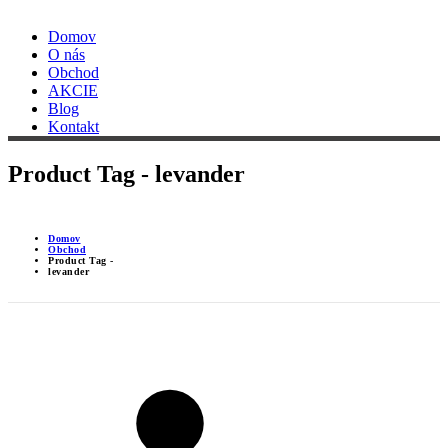
Domov
O nás
Obchod
AKCIE
Blog
Kontakt
Product Tag - levander
Domov
Obchod
Product Tag -
levander