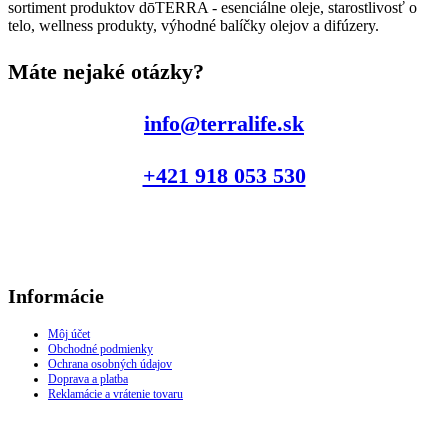
sortiment produktov dōTERRA - esenciálne oleje, starostlivosť o
telo, wellness produkty, výhodné balíčky olejov a difúzery.
Máte nejaké otázky?
info@terralife.sk
+421 918 053 530
Informácie
Môj účet
Obchodné podmienky
Ochrana osobných údajov
Doprava a platba
Reklamácie a vrátenie tovaru