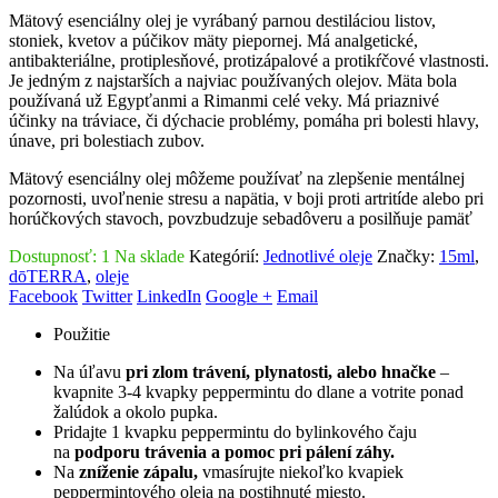
Mätový esenciálny olej je vyrábaný parnou destiláciou listov,
stoniek, kvetov a púčikov mäty piepornej. Má analgetické,
antibakteriálne, protiplesňové, protizápalové a protikŕčové vlastnosti.
Je jedným z najstarších a najviac používaných olejov. Mäta bola
používaná už Egypťanmi a Rimanmi celé veky. Má priaznivé
účinky na tráviace, či dýchacie problémy, pomáha pri bolesti hlavy,
únave, pri bolestiach zubov.
Mätový esenciálny olej môžeme používať na zlepšenie mentálnej
pozornosti, uvoľnenie stresu a napätia, v boji proti artritíde alebo pri
horúčkových stavoch, povzbudzuje sebadôveru a posilňuje pamäť
Dostupnosť:
1 Na sklade
Kategórií:
Jednotlivé oleje
Značky:
15ml
,
dōTERRA
,
oleje
Facebook
Twitter
LinkedIn
Google +
Email
Použitie
Na úľavu
pri zlom trávení,
plynatosti, alebo hnačke
–
kvapnite 3-4 kvapky peppermintu do dlane a votrite ponad
žalúdok a okolo pupka.
Pridajte 1 kvapku peppermintu do bylinkového čaju
na
podporu trávenia a pomoc pri pálení záhy.
Na
zníženie zápalu,
vmasírujte niekoľko kvapiek
peppermintového oleja na postihnuté miesto.