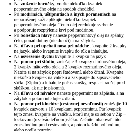
Na
zníženie horúčky
, votrite niekoľko kvapiek
peppermintového oleja na spodok chodidiel.
Pri
modrinách, uštipnutiach a iných poraneniach
na
neporušenej koži aplikujte niekoľko kvapiek
peppermintového oleja. Tento olej zredukuje svrbenie
a podporuje rozptýlenie krvi pod modrinou.
Pri
bolestiach hlavy
naneste peppermintový olej na spánky,
čelo, ponad dutiny (nie do očí) a na zátylok.
Na
úľavu pri upchatí nosa pri nádche
. kvapnite 2 kvapky
na jazyk, alebo kvapnite kvapku do rúk a inhalujte.
Na
osvieženie dychu
kvapnite 1 kvapku na jazyk
Na
pomoc pri štúdiu
, zmiešajte 3 kvapky citrónového oleja,
2 kvapky mätového oleja a 2 kvapky rozmarínového oleja.
Natrite si na zátylok popri študovaní, alebo čítaní. Kvapnite
niekoľko kvapiek na vatičku a zazipsujte do zipsovacieho
sáčku (Ziploc) a inhalujte počas skúšky, resp. asi radšej pred
skúškou, ak nie je písomná.
Na
úľavu od návalov
naneste peppermint na zápästia, a na
zátylok a potom inhalujte z dlaní.
Na
pomoc pri kinetóze (cestovnej nevoľnosti)
zmiešajte 10
kvapiek zázvoru s 10 kvapkami peppermintu. Pár kvapiek
tejto zmesi kvapnite na vatičku, ktorú majte so sebou v Zip –
lockovom (uzatvárateľnom )sáčku. Začnite inhalovať túto
zmes hodinu pred cestovaním, a potom každú pol hodinu,
alebo podľa potreby.